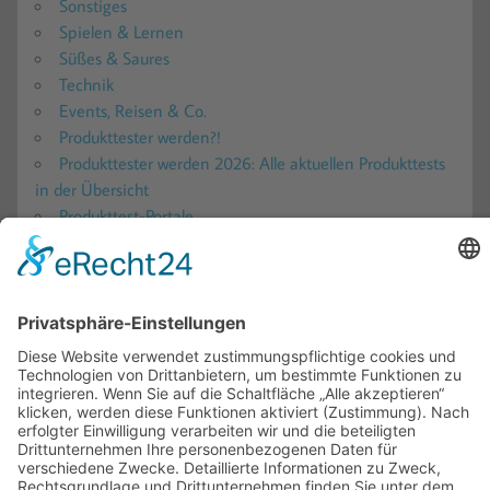
Sonstiges
Spielen & Lernen
Süßes & Saures
Technik
Events, Reisen & Co.
Produkttester werden?!
Produkttester werden 2026: Alle aktuellen Produkttests
in der Übersicht
Produkttest-Portale
Ratgeber
Blogs – Produkttests, Reisen und mehr!
Gewinnspiele
Teilnahmebedingungen
Für Firmen
Kooperationen
Impressum
Datenschutz