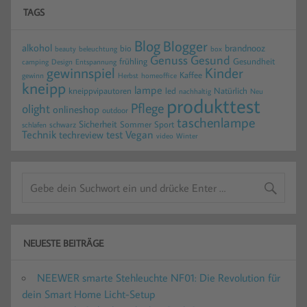
TAGS
Blog
Blogger
alkohol
brandnooz
bio
beauty
beleuchtung
box
Gesund
Genuss
frühling
Gesundheit
camping
Design
Entspannung
gewinnspiel
Kinder
Kaffee
gewinn
homeoffice
Herbst
kneipp
lampe
kneippvipautoren
led
Natürlich
nachhaltig
Neu
produkttest
Pflege
olight
onlineshop
outdoor
taschenlampe
Sicherheit
Sommer
Sport
schwarz
schlafen
Technik
test
Vegan
techreview
video
Winter
NEUESTE BEITRÄGE
NEEWER smarte Stehleuchte NF01: Die Revolution für
dein Smart Home Licht-Setup