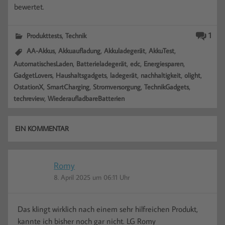
bewertet.
,
1
Produkttests
Technik
,
,
,
,
AA-Akkus
Akkuaufladung
Akkuladegerät
AkkuTest
,
,
,
,
AutomatischesLaden
Batterieladegerät
edc
Energiesparen
,
,
,
,
,
GadgetLovers
Haushaltsgadgets
ladegerät
nachhaltigkeit
olight
,
,
,
,
OstationX
SmartCharging
Stromversorgung
TechnikGadgets
,
techreview
WiederaufladbareBatterien
EIN KOMMENTAR
Romy
8. April 2025 um 06:11 Uhr
Das klingt wirklich nach einem sehr hilfreichen Produkt,
kannte ich bisher noch gar nicht. LG Romy