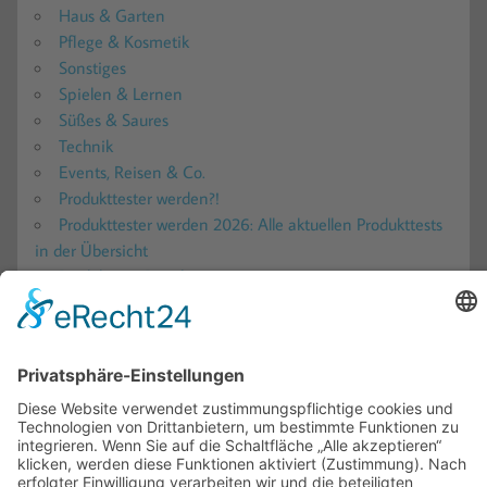
Haus & Garten
Pflege & Kosmetik
Sonstiges
Spielen & Lernen
Süßes & Saures
Technik
Events, Reisen & Co.
Produkttester werden?!
Produkttester werden 2026: Alle aktuellen Produkttests
in der Übersicht
Produkttest-Portale
Ratgeber
Blogs – Produkttests, Reisen und mehr!
Gewinnspiele
Teilnahmebedingungen
Für Firmen
Kooperationen
Impressum
Datenschutz