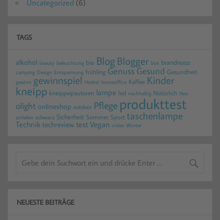
Uncategorized
(6)
TAGS
Blog
Blogger
alkohol
brandnooz
bio
beauty
beleuchtung
box
Gesund
Genuss
frühling
Gesundheit
camping
Design
Entspannung
gewinnspiel
Kinder
Kaffee
gewinn
homeoffice
Herbst
kneipp
lampe
kneippvipautoren
led
Natürlich
nachhaltig
Neu
produkttest
Pflege
olight
onlineshop
outdoor
taschenlampe
Sicherheit
Sommer
Sport
schwarz
schlafen
Technik
test
Vegan
techreview
video
Winter
NEUESTE BEITRÄGE