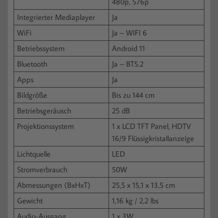
480p, 576p
Integrierter Mediaplayer
Ja
WiFi
Ja – WIFI 6
Betriebssystem
Android 11
Bluetooth
Ja – BT5.2
Apps
Ja
Bildgröße
Bis zu 144 cm
Betriebsgeräusch
25 dB
Projektionssystem
1 x LCD TFT Panel, HDTV
16/9 Flüssigkristallanzeige
Lichtquelle
LED
Stromverbrauch
50W
Abmessungen (BxHxT)
‎25,5 x 15,1 x 13,5 cm
Gewicht
1,16 kg / 2,2 lbs
Audio-Ausgang
1 x 3W