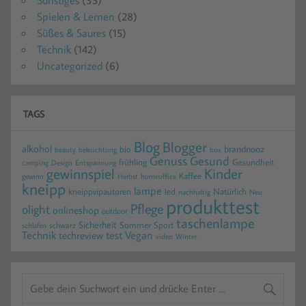
Sonstiges
(35)
Spielen & Lernen
(28)
Süßes & Saures
(15)
Technik
(142)
Uncategorized
(6)
TAGS
Blog
Blogger
alkohol
brandnooz
bio
beauty
beleuchtung
box
Gesund
Genuss
frühling
Gesundheit
camping
Design
Entspannung
gewinnspiel
Kinder
Kaffee
gewinn
homeoffice
Herbst
kneipp
lampe
kneippvipautoren
led
Natürlich
nachhaltig
Neu
produkttest
Pflege
olight
onlineshop
outdoor
taschenlampe
Sicherheit
Sommer
Sport
schwarz
schlafen
Technik
test
Vegan
techreview
video
Winter