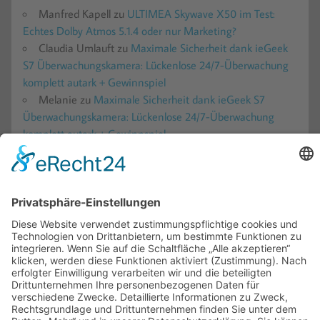
Manfred Kapell
zu
ULTIMEA Skywave X50 im Test:
Echtes Dolby Atmos 5.1.4 oder nur Marketing?
Claudia Umlauft
zu
Maximale Sicherheit dank ieGeek
S7 Überwachungskamera: Lückenlose 24/7-Überwachung
komplett autark + Gewinnspiel
Melanie
zu
Maximale Sicherheit dank ieGeek S7
Überwachungskamera: Lückenlose 24/7-Überwachung
komplett autark + Gewinnspiel
Gabi
zu
Besser schlafen trotz Hitze: Die Avoalre
Kühldecke im Check
Romy
zu
Wuben X5 im Test: Die ultimative 3-in-1
Taschenlampe für jede Lebenslage?
VERGANGENES
Vergangenes