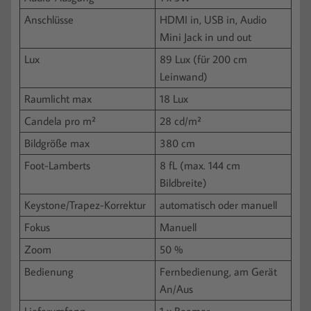
Anschlüsse
HDMI in, USB in, Audio
Mini Jack in und out
Lux
89 Lux (für 200 cm
Leinwand)
Raumlicht max
18 Lux
Candela pro m²
28 cd/m²
Bildgröße max
380 cm
Foot-Lamberts
8 fL (max. 144 cm
Bildbreite)
Keystone/Trapez-Korrektur
automatisch oder manuell
Fokus
Manuell
Zoom
50 %
Bedienung
Fernbedienung, am Gerät
An/Aus