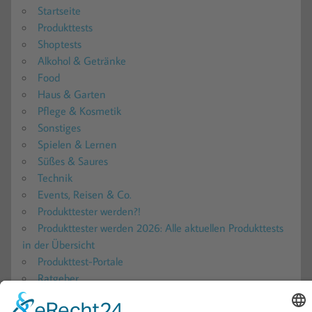
Startseite
Produkttests
Shoptests
Alkohol & Getränke
Food
Haus & Garten
Pflege & Kosmetik
Sonstiges
Spielen & Lernen
Süßes & Saures
Technik
Events, Reisen & Co.
Produkttester werden?!
Produkttester werden 2026: Alle aktuellen Produkttests
in der Übersicht
Produkttest-Portale
Ratgeber
Blogs – Produkttests, Reisen und mehr!
Gewinnspiele