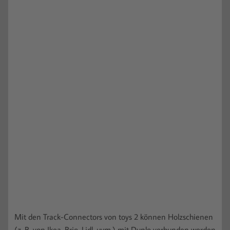
Mit den Track-Connectors von toys 2 können Holzschienen
(z. B. von Ikea, Brio, Lidl, uvm.) mit Duplo verbunden werden