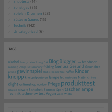
Shoptests
(14)
Sonstiges
(35)
Spielen & Lernen
(28)
Süßes & Saures
(15)
Technik
(142)
Uncategorized
(6)
TAGS
Blog
Blogger
alkohol
brandnooz
bio
beauty
beleuchtung
box
Gesund
Genuss
frühling
Gesundheit
camping
Design
Entspannung
gewinnspiel
Kinder
Kaffee
gewinn
homeoffice
Herbst
kneipp
lampe
kneippvipautoren
led
Natürlich
nachhaltig
Neu
produkttest
Pflege
olight
onlineshop
outdoor
taschenlampe
Sicherheit
Sommer
Sport
schwarz
schlafen
Technik
test
Vegan
techreview
video
Winter