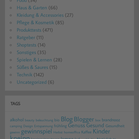
Haus & Garten
(66)
Kleidung & Accessories
(27)
Pflege & Kosmetik
(85)
Produkttests
(471)
Ratgeber
(11)
Shoptests
(14)
Sonstiges
(35)
Spielen & Lernen
(28)
Süßes & Saures
(15)
Technik
(142)
Uncategorized
(6)
TAGS
Blog
Blogger
alkohol
brandnooz
bio
beauty
beleuchtung
box
Gesund
Genuss
frühling
Gesundheit
camping
Design
Entspannung
gewinnspiel
Kinder
Kaffee
gewinn
homeoffice
Herbst
kneipp
lampe
kneippvipautoren
led
Natürlich