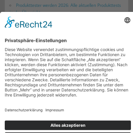
Produkttester werden 2026: Alle aktuellen Produkttests
in der Übersicht
Produkttest-Portale
Ratgeber
Blogs – Produkttests, Reisen und mehr!
Gewinnspiele
Teilnahmebedingungen
Für Firmen
Kooperationen
Impressum
Datenschutz
Erstellt mit
WordPress
und
Momentous
.