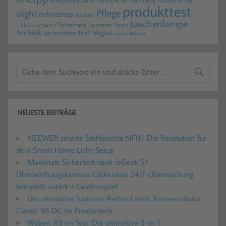
nachhaltig
Neu
produkttest
Pflege
olight
onlineshop
outdoor
taschenlampe
Sicherheit
Sommer
Sport
schwarz
schlafen
Technik
test
Vegan
techreview
video
Winter
NEUESTE BEITRÄGE
NEEWER smarte Stehleuchte NF01: Die Revolution für
dein Smart Home Licht-Setup
Maximale Sicherheit dank ieGeek S7
Überwachungskamera: Lückenlose 24/7-Überwachung
komplett autark + Gewinnspiel
Der ultimative Sommer-Retter: Levoit Turmventilator
Classic 36 DC im Praxischeck
Wuben X5 im Test: Die ultimative 3-in-1