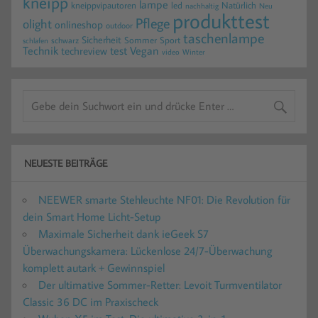
kneipp
lampe
kneippvipautoren
led
Natürlich
nachhaltig
Neu
produkttest
Pflege
olight
onlineshop
outdoor
taschenlampe
Sicherheit
Sommer
Sport
schwarz
schlafen
Technik
test
Vegan
techreview
video
Winter
NEUESTE BEITRÄGE
NEEWER smarte Stehleuchte NF01: Die Revolution für
dein Smart Home Licht-Setup
Maximale Sicherheit dank ieGeek S7
Überwachungskamera: Lückenlose 24/7-Überwachung
komplett autark + Gewinnspiel
Der ultimative Sommer-Retter: Levoit Turmventilator
Classic 36 DC im Praxischeck