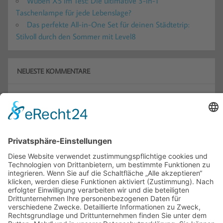
Wuben X5 im Test: Die ultimative 3-in-1
Taschenlampe für jede Lebenslage?
Das perfekte All-in-One Set für deinen Städtetrip:
Stilvoll durch den Sommer mit Level8
NEUESTE KOMMENTARE
Manfred Kapell
zu
ULTIMEA Skywave X50 im Test:
Echtes Dolby Atmos 5.1.4 oder nur Marketing?
Claudia Umlauft
zu
Maximale Sicherheit dank ieGeek
S7 Überwachungskamera: Lückenlose 24/7-Überwachung
komplett autark + Gewinnspiel
Melanie
zu
Maximale Sicherheit dank ieGeek S7
Überwachungskamera: Lückenlose 24/7-Überwachung
komplett autark + Gewinnspiel
Gabi
zu
Besser schlafen trotz Hitze: Die Avoalre
Kühldecke im Check
Romy
zu
Wuben X5 im Test: Die ultimative 3-in-1