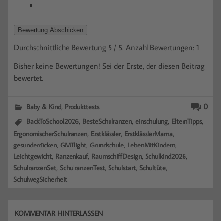
Bewertung Abschicken
Durchschnittliche Bewertung
5
/ 5. Anzahl Bewertungen:
1
Bisher keine Bewertungen! Sei der Erste, der diesen Beitrag
bewertet.
,
0
Baby & Kind
Produkttests
,
,
,
,
BackToSchool2026
BesteSchulranzen
einschulung
ElternTipps
,
,
,
ErgonomischerSchulranzen
Erstklässler
ErstklässlerMama
,
,
,
,
gesunderrücken
GMTlight
Grundschule
LebenMitKindern
,
,
,
,
Leichtgewicht
Ranzenkauf
RaumschiffDesign
Schulkind2026
,
,
,
,
SchulranzenSet
SchulranzenTest
Schulstart
Schultüte
SchulwegSicherheit
KOMMENTAR HINTERLASSEN