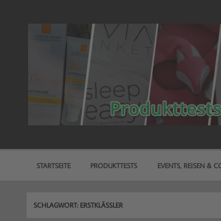
Zum
Inhalt
springen
freitest.de
Deine Seite für Produkttests!
STARTSEITE
PRODUKTTESTS
EVENTS, REISEN & CO
SCHLAGWORT:
ERSTKLÄSSLER