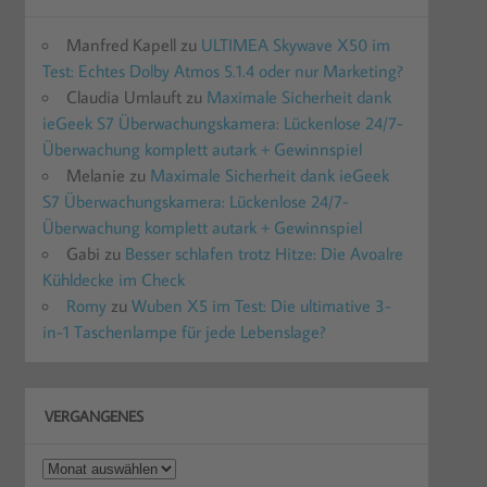
Manfred Kapell
zu
ULTIMEA Skywave X50 im
Test: Echtes Dolby Atmos 5.1.4 oder nur Marketing?
Claudia Umlauft
zu
Maximale Sicherheit dank
ieGeek S7 Überwachungskamera: Lückenlose 24/7-
Überwachung komplett autark + Gewinnspiel
Melanie
zu
Maximale Sicherheit dank ieGeek
S7 Überwachungskamera: Lückenlose 24/7-
Überwachung komplett autark + Gewinnspiel
Gabi
zu
Besser schlafen trotz Hitze: Die Avoalre
Kühldecke im Check
Romy
zu
Wuben X5 im Test: Die ultimative 3-
in-1 Taschenlampe für jede Lebenslage?
VERGANGENES
Vergangenes