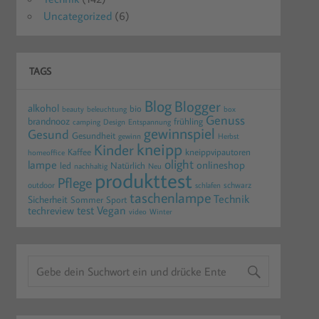
Uncategorized
(6)
TAGS
Blog
Blogger
alkohol
bio
beauty
beleuchtung
box
Genuss
brandnooz
frühling
camping
Design
Entspannung
gewinnspiel
Gesund
Gesundheit
gewinn
Herbst
kneipp
Kinder
Kaffee
kneippvipautoren
homeoffice
olight
lampe
onlineshop
led
Natürlich
nachhaltig
Neu
produkttest
Pflege
outdoor
schwarz
schlafen
taschenlampe
Technik
Sicherheit
Sommer
Sport
test
Vegan
techreview
video
Winter