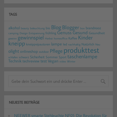
TAGS
Blog
Blogger
alkohol
brandnooz
bio
beauty
beleuchtung
box
Gesund
Genuss
frühling
Gesundheit
camping
Design
Entspannung
gewinnspiel
Kinder
Kaffee
gewinn
homeoffice
Herbst
kneipp
lampe
kneippvipautoren
led
Natürlich
nachhaltig
Neu
produkttest
Pflege
olight
onlineshop
outdoor
taschenlampe
Sicherheit
Sommer
Sport
schwarz
schlafen
Technik
test
Vegan
techreview
video
Winter
NEUESTE BEITRÄGE
NEEWER smarte Stehleuchte NF01: Die Revolution für