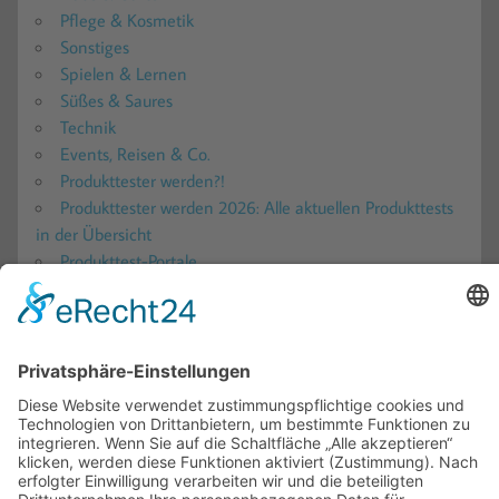
Pflege & Kosmetik
Sonstiges
Spielen & Lernen
Süßes & Saures
Technik
Events, Reisen & Co.
Produkttester werden?!
Produkttester werden 2026: Alle aktuellen Produkttests
in der Übersicht
Produkttest-Portale
Ratgeber
Blogs – Produkttests, Reisen und mehr!
Gewinnspiele
Teilnahmebedingungen
Für Firmen
Kooperationen
Impressum
Datenschutz