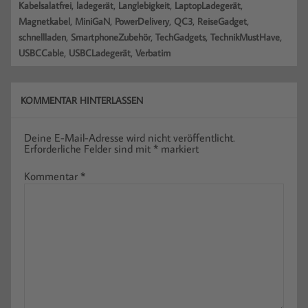
,
,
,
,
Kabelsalatfrei
ladegerät
Langlebigkeit
LaptopLadegerät
,
,
,
,
,
Magnetkabel
MiniGaN
PowerDelivery
QC3
ReiseGadget
,
,
,
,
schnellladen
SmartphoneZubehör
TechGadgets
TechnikMustHave
,
,
USBCCable
USBCLadegerät
Verbatim
KOMMENTAR HINTERLASSEN
Deine E-Mail-Adresse wird nicht veröffentlicht.
Erforderliche Felder sind mit
*
markiert
Kommentar
*