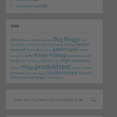
Uncategorized
(6)
TAGS
Blog
Blogger
alkohol
bio
beauty
beleuchtung
box
Genuss
brandnooz
frühling
camping
Design
Entspannung
gewinnspiel
Gesund
Gesundheit
gewinn
Herbst
kneipp
Kinder
Kaffee
kneippvipautoren
homeoffice
olight
lampe
onlineshop
led
Natürlich
nachhaltig
Neu
produkttest
Pflege
outdoor
schwarz
schlafen
taschenlampe
Technik
Sicherheit
Sommer
Sport
test
Vegan
techreview
video
Winter