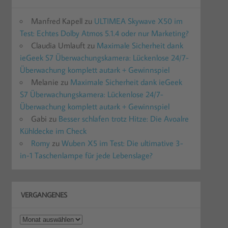
Manfred Kapell
zu
ULTIMEA Skywave X50 im
Test: Echtes Dolby Atmos 5.1.4 oder nur Marketing?
Claudia Umlauft
zu
Maximale Sicherheit dank
ieGeek S7 Überwachungskamera: Lückenlose 24/7-
Überwachung komplett autark + Gewinnspiel
Melanie
zu
Maximale Sicherheit dank ieGeek
S7 Überwachungskamera: Lückenlose 24/7-
Überwachung komplett autark + Gewinnspiel
Gabi
zu
Besser schlafen trotz Hitze: Die Avoalre
Kühldecke im Check
Romy
zu
Wuben X5 im Test: Die ultimative 3-
in-1 Taschenlampe für jede Lebenslage?
VERGANGENES
Vergangenes