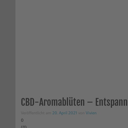
CBD-Aromablüten – Entspanne
Veröffentlicht am
20. April 2021
von
Vivien
0
(
0
)