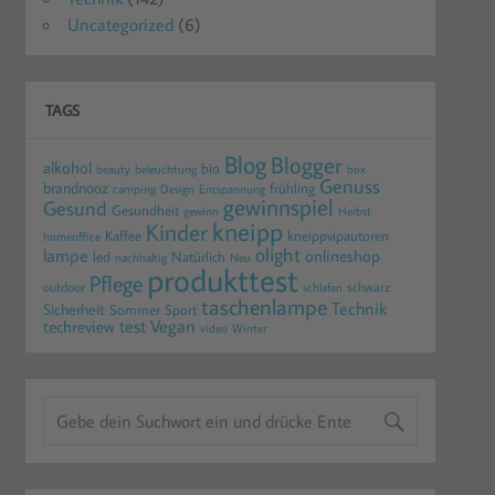
Uncategorized
(6)
TAGS
Blog
Blogger
alkohol
bio
beauty
beleuchtung
box
Genuss
brandnooz
frühling
camping
Design
Entspannung
gewinnspiel
Gesund
Gesundheit
gewinn
Herbst
kneipp
Kinder
Kaffee
kneippvipautoren
homeoffice
olight
lampe
onlineshop
led
Natürlich
nachhaltig
Neu
produkttest
Pflege
outdoor
schwarz
schlafen
taschenlampe
Technik
Sicherheit
Sommer
Sport
test
Vegan
techreview
video
Winter