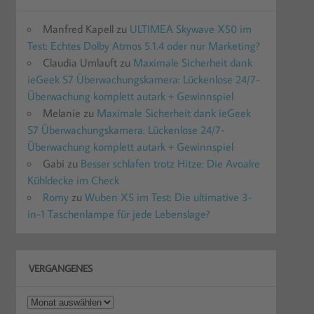
Manfred Kapell
zu
ULTIMEA Skywave X50 im
Test: Echtes Dolby Atmos 5.1.4 oder nur Marketing?
Claudia Umlauft
zu
Maximale Sicherheit dank
ieGeek S7 Überwachungskamera: Lückenlose 24/7-
Überwachung komplett autark + Gewinnspiel
Melanie
zu
Maximale Sicherheit dank ieGeek
S7 Überwachungskamera: Lückenlose 24/7-
Überwachung komplett autark + Gewinnspiel
Gabi
zu
Besser schlafen trotz Hitze: Die Avoalre
Kühldecke im Check
Romy
zu
Wuben X5 im Test: Die ultimative 3-
in-1 Taschenlampe für jede Lebenslage?
VERGANGENES
Vergangenes