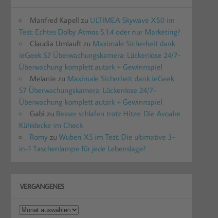
Manfred Kapell
zu
ULTIMEA Skywave X50 im
Test: Echtes Dolby Atmos 5.1.4 oder nur Marketing?
Claudia Umlauft
zu
Maximale Sicherheit dank
ieGeek S7 Überwachungskamera: Lückenlose 24/7-
Überwachung komplett autark + Gewinnspiel
Melanie
zu
Maximale Sicherheit dank ieGeek
S7 Überwachungskamera: Lückenlose 24/7-
Überwachung komplett autark + Gewinnspiel
Gabi
zu
Besser schlafen trotz Hitze: Die Avoalre
Kühldecke im Check
Romy
zu
Wuben X5 im Test: Die ultimative 3-
in-1 Taschenlampe für jede Lebenslage?
VERGANGENES
Vergangenes