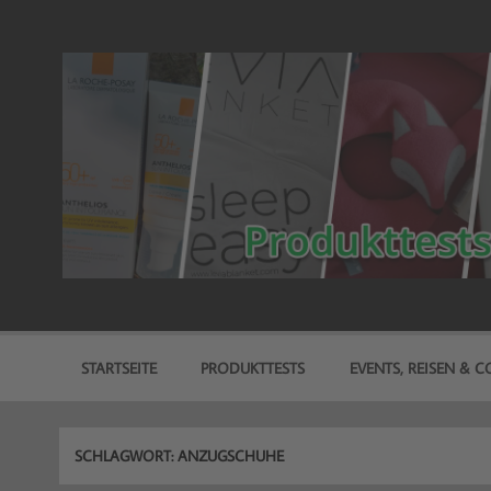
Zum
Inhalt
springen
freitest.de
Deine Seite für Produkttests!
STARTSEITE
PRODUKTTESTS
EVENTS, REISEN & CO
SCHLAGWORT:
ANZUGSCHUHE