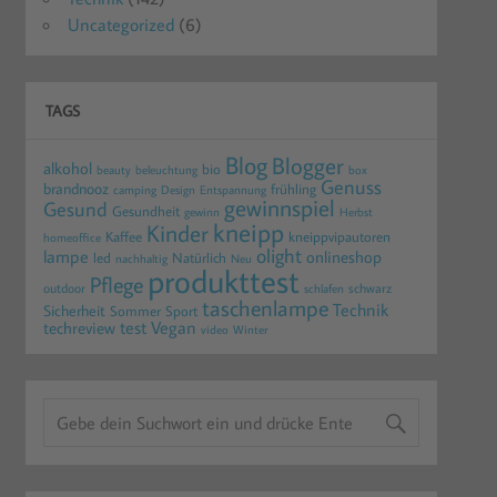
Uncategorized
(6)
TAGS
Blog
Blogger
alkohol
bio
beauty
beleuchtung
box
Genuss
brandnooz
frühling
camping
Design
Entspannung
gewinnspiel
Gesund
Gesundheit
gewinn
Herbst
kneipp
Kinder
Kaffee
kneippvipautoren
homeoffice
olight
lampe
onlineshop
led
Natürlich
nachhaltig
Neu
produkttest
Pflege
outdoor
schwarz
schlafen
taschenlampe
Technik
Sicherheit
Sommer
Sport
test
Vegan
techreview
video
Winter