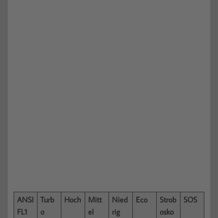
ANSI
Turb
Hoch
Mitt
Nied
Eco
Strob
SOS
FL1
o
el
rig
osko