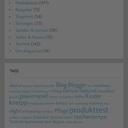
Produkttests
(471)
Ratgeber
(11)
Shoptests
(14)
Sonstiges
(35)
Spielen & Lernen
(28)
Süßes & Saures
(15)
Technik
(142)
Uncategorized
(6)
TAGS
Blog
Blogger
alkohol
brandnooz
bio
beauty
beleuchtung
box
Gesund
Genuss
frühling
Gesundheit
camping
Design
Entspannung
gewinnspiel
Kinder
Kaffee
gewinn
homeoffice
Herbst
kneipp
lampe
kneippvipautoren
led
Natürlich
nachhaltig
Neu
produkttest
Pflege
olight
onlineshop
outdoor
taschenlampe
Sicherheit
Sommer
Sport
schwarz
schlafen
Technik
test
Vegan
techreview
video
Winter