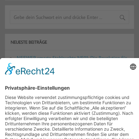
NEUESTE BEITRÄGE
NEEWER smarte Stehleuchte NF01: Die Revolution für
dein Smart Home Licht-Setup
Maximale Sicherheit dank ieGeek S7
Überwachungskamera: Lückenlose 24/7-Überwachung
komplett autark + Gewinnspiel
Der ultimative Sommer-Retter: Levoit Turmventilator
Classic 36 DC im Praxischeck
Wuben X5 im Test: Die ultimative 3-in-1
Taschenlampe für jede Lebenslage?
Das perfekte All-in-One Set für deinen Städtetrip:
Stilvoll durch den Sommer mit Level8