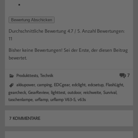
Bewertung Abschicken
Durchschnittliche Bewertung
4.7
/ 5. Anzahl Bewertungen:
11
Bisher keine Bewertungen! Sei der Erste, der diesen Beitrag
bewertet.
,
7
Produkttests
Technik
,
,
,
,
,
,
akkupower
camping
EDCgear
edclight
edcsetup
FlashLight
,
,
,
,
,
,
gearcheck
GearReview
lighttest
outdoor
reichweite
Survival
,
,
,
taschenlampe
urflamp
urflamp V63-S
v63s
7 KOMMENTARE