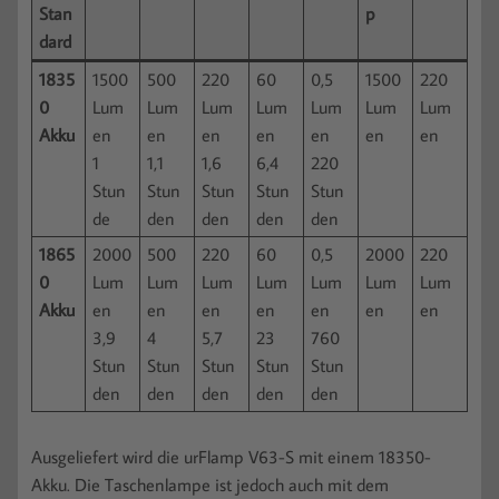
Stan
p
dard
1835
1500
500
220
60
0,5
1500
220
0
Lum
Lum
Lum
Lum
Lum
Lum
Lum
Akku
en
en
en
en
en
en
en
1
1,1
1,6
6,4
220
Stun
Stun
Stun
Stun
Stun
de
den
den
den
den
1865
2000
500
220
60
0,5
2000
220
0
Lum
Lum
Lum
Lum
Lum
Lum
Lum
Akku
en
en
en
en
en
en
en
3,9
4
5,7
23
760
Stun
Stun
Stun
Stun
Stun
den
den
den
den
den
Ausgeliefert wird die urFlamp V63-S mit einem 18350-
Akku. Die Taschenlampe ist jedoch auch mit dem