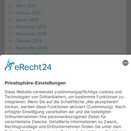
März 2019
Februar 2019
Januar 2019
Dezember 2018
November 2018
Oktober 2018
September 2018
August 2018
Startseite
Produkttests
Shoptests
Alkohol & Getränke
Food
Haus & Garten
Pflege & Kosmetik
Sonstiges