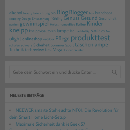
Blog
Blogger
alkohol
brandnooz
bio
beauty
beleuchtung
box
Gesund
Genuss
frühling
Gesundheit
camping
Design
Entspannung
gewinnspiel
Kinder
Kaffee
gewinn
homeoffice
Herbst
kneipp
lampe
kneippvipautoren
led
Natürlich
nachhaltig
Neu
produkttest
Pflege
olight
onlineshop
outdoor
taschenlampe
Sicherheit
Sommer
Sport
schwarz
schlafen
Technik
test
Vegan
techreview
video
Winter
NEUESTE BEITRÄGE
NEEWER smarte Stehleuchte NF01: Die Revolution für
dein Smart Home Licht-Setup
Maximale Sicherheit dank ieGeek S7