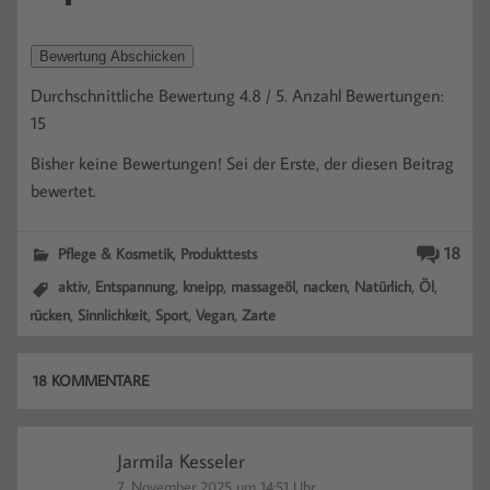
Bewertung Abschicken
Durchschnittliche Bewertung
4.8
/ 5. Anzahl Bewertungen:
15
Bisher keine Bewertungen! Sei der Erste, der diesen Beitrag
bewertet.
,
18
Pflege & Kosmetik
Produkttests
,
,
,
,
,
,
,
aktiv
Entspannung
kneipp
massageöl
nacken
Natürlich
Öl
,
,
,
,
rücken
Sinnlichkeit
Sport
Vegan
Zarte
18 KOMMENTARE
Jarmila Kesseler
7. November 2025 um 14:51 Uhr