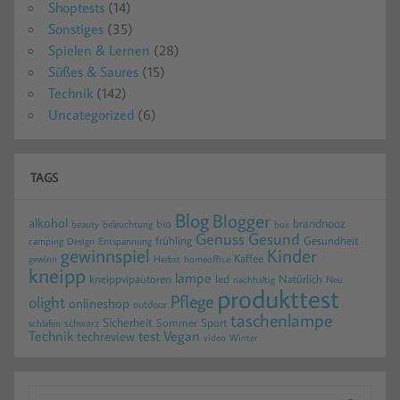
Shoptests
(14)
Sonstiges
(35)
Spielen & Lernen
(28)
Süßes & Saures
(15)
Technik
(142)
Uncategorized
(6)
TAGS
Blog
Blogger
alkohol
brandnooz
bio
beauty
beleuchtung
box
Gesund
Genuss
frühling
Gesundheit
camping
Design
Entspannung
gewinnspiel
Kinder
Kaffee
gewinn
homeoffice
Herbst
kneipp
lampe
kneippvipautoren
led
Natürlich
nachhaltig
Neu
produkttest
Pflege
olight
onlineshop
outdoor
taschenlampe
Sicherheit
Sommer
Sport
schwarz
schlafen
Technik
test
Vegan
techreview
video
Winter