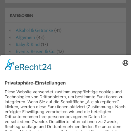
KATEGORIEN
Alkohol & Getränke
(41)
Allgemein
(43)
Baby & Kind
(17)
Events, Reisen & Co.
(12)
Food
(34)
Haus & Garten
(66)
Kleidung & Accessories
(27)
Pflege & Kosmetik
(85)
Produkttests
(471)
Ratgeber
(11)
Shoptests
(14)
Sonstiges
(35)
Spielen & Lernen
(28)
Süßes & Saures
(15)
Technik
(142)