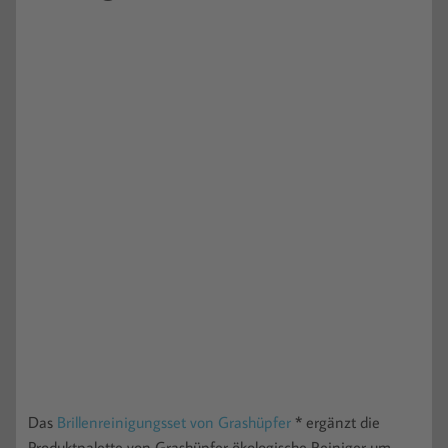
Das
Brillenreinigungsset von Grashüpfer
* ergänzt die
Produktpalette von Grashüpfer ökologische Reiniger um