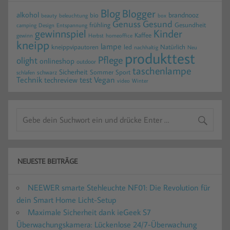
Blog
Blogger
alkohol
brandnooz
bio
beauty
beleuchtung
box
Gesund
Genuss
frühling
Gesundheit
camping
Design
Entspannung
gewinnspiel
Kinder
Kaffee
gewinn
homeoffice
Herbst
kneipp
lampe
kneippvipautoren
led
Natürlich
nachhaltig
Neu
produkttest
Pflege
olight
onlineshop
outdoor
taschenlampe
Sicherheit
Sommer
Sport
schwarz
schlafen
Technik
test
Vegan
techreview
video
Winter
NEUESTE BEITRÄGE
NEEWER smarte Stehleuchte NF01: Die Revolution für
dein Smart Home Licht-Setup
Maximale Sicherheit dank ieGeek S7
Überwachungskamera: Lückenlose 24/7-Überwachung