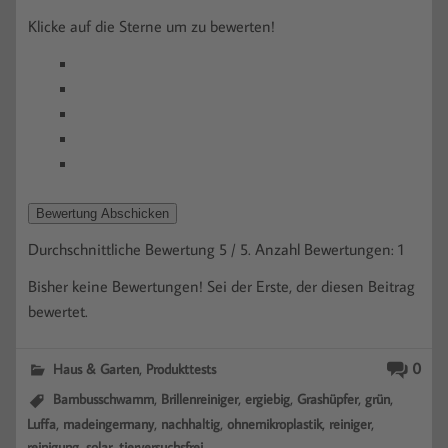
Klicke auf die Sterne um zu bewerten!
Bewertung Abschicken
Durchschnittliche Bewertung
5
/ 5. Anzahl Bewertungen:
1
Bisher keine Bewertungen! Sei der Erste, der diesen Beitrag
bewertet.
,
0
Haus & Garten
Produkttests
,
,
,
,
,
Bambusschwamm
Brillenreiniger
ergiebig
Grashüpfer
grün
,
,
,
,
,
Luffa
madeingermany
nachhaltig
ohnemikroplastik
reiniger
,
,
reinigung
solar
tierversuchsfrei