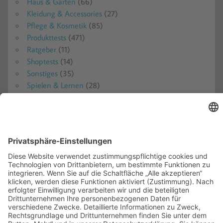
Haus & Garten
(66)
Kleidung & Accessories
(27)
Pflege & Kosmetik
(85)
Produkttests
(471)
Ratgeber
(11)
Shoptests
(14)
Sonstiges
(35)
Spielen & Lernen
(28)
Süßes & Saures
(15)
Technik
(142)
Uncategorized
(6)
META
Anmelden
Eintrags-Feed
Kommentar-Feed
WordPress.org