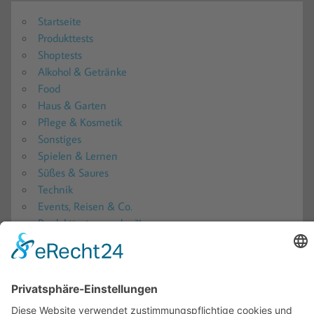
Startseite
Produkttests
Shoptests
Alkohol & Getränke
Food
Haus & Garten
Pflege & Kosmetik
Sonstiges
Spielen & Lernen
Süßes & Saures
Technik
Events, Reisen & Co.
Produkttester werden?!
Produkttester werden 2026: Alle aktuellen Produkttests
in der Übersicht
Produkttest-Portale
Ratgeber
Blogs – Produkttests, Reisen und mehr!