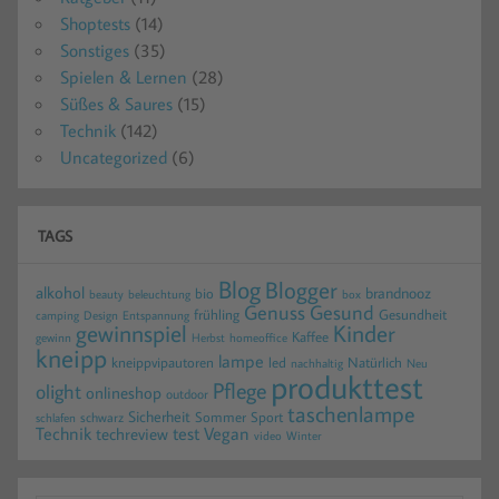
Shoptests
(14)
Sonstiges
(35)
Spielen & Lernen
(28)
Süßes & Saures
(15)
Technik
(142)
Uncategorized
(6)
TAGS
Blog
Blogger
alkohol
brandnooz
bio
beauty
beleuchtung
box
Gesund
Genuss
frühling
Gesundheit
camping
Design
Entspannung
gewinnspiel
Kinder
Kaffee
gewinn
homeoffice
Herbst
kneipp
lampe
kneippvipautoren
led
Natürlich
nachhaltig
Neu
produkttest
Pflege
olight
onlineshop
outdoor
taschenlampe
Sicherheit
Sommer
Sport
schwarz
schlafen
Technik
test
Vegan
techreview
video
Winter