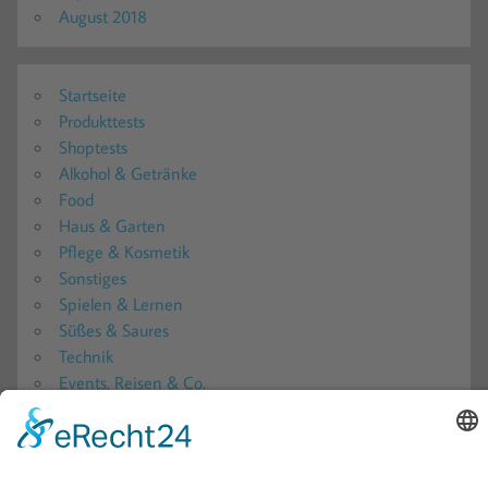
August 2018
Startseite
Produkttests
Shoptests
Alkohol & Getränke
Food
Haus & Garten
Pflege & Kosmetik
Sonstiges
Spielen & Lernen
Süßes & Saures
Technik
Events, Reisen & Co.
Produkttester werden?!
Produkttester werden 2026: Alle aktuellen Produkttests
in der Übersicht
Produkttest-Portale