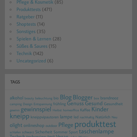
Pflege & Kosmetik
(85)
Produkttests
(471)
Ratgeber
(11)
Shoptests
(14)
Sonstiges
(35)
Spielen & Lernen
(28)
Süßes & Saures
(15)
Technik
(142)
Uncategorized
(6)
TAGS
Blog
Blogger
alkohol
brandnooz
bio
beauty
beleuchtung
box
Gesund
Genuss
frühling
Gesundheit
camping
Design
Entspannung
gewinnspiel
Kinder
Kaffee
gewinn
homeoffice
Herbst
kneipp
lampe
kneippvipautoren
led
Natürlich
nachhaltig
Neu
produkttest
Pflege
olight
onlineshop
outdoor
taschenlampe
Sicherheit
Sommer
Sport
schwarz
schlafen
Technik
test
Vegan
techreview
video
Winter