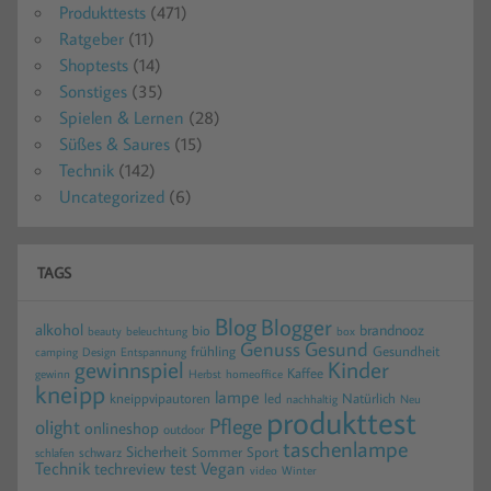
Produkttests
(471)
Ratgeber
(11)
Shoptests
(14)
Sonstiges
(35)
Spielen & Lernen
(28)
Süßes & Saures
(15)
Technik
(142)
Uncategorized
(6)
TAGS
Blog
Blogger
alkohol
brandnooz
bio
beauty
beleuchtung
box
Gesund
Genuss
frühling
Gesundheit
camping
Design
Entspannung
gewinnspiel
Kinder
Kaffee
gewinn
homeoffice
Herbst
kneipp
lampe
kneippvipautoren
led
Natürlich
nachhaltig
Neu
produkttest
Pflege
olight
onlineshop
outdoor
taschenlampe
Sicherheit
Sommer
Sport
schwarz
schlafen
Technik
test
Vegan
techreview
video
Winter