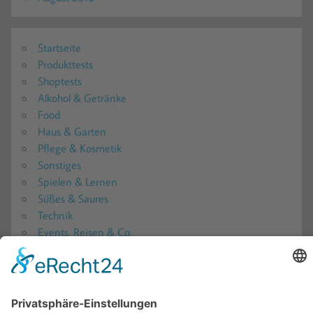
Startseite
Produkttests
Shoptests
Alkohol & Getränke
Food
Haus & Garten
Pflege & Kosmetik
Sonstiges
Spielen & Lernen
Süßes & Saures
Technik
Events, Reisen & Co.
Produkttester werden?!
Produkttester werden 2026: Alle aktuellen Produkttests
in der Übersicht
Produkttest-Portale