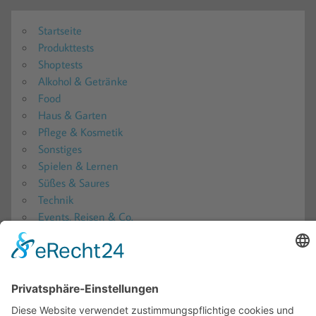
Startseite
Produkttests
Shoptests
Alkohol & Getränke
Food
Haus & Garten
Pflege & Kosmetik
Sonstiges
Spielen & Lernen
Süßes & Saures
Technik
Events, Reisen & Co.
Produkttester werden?!
Produkttester werden 2026: Alle aktuellen Produkttests
in der Übersicht
Produkttest-Portale
Ratgeber