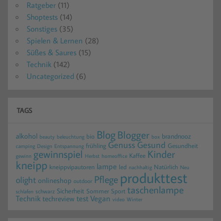
Ratgeber
(11)
Shoptests
(14)
Sonstiges
(35)
Spielen & Lernen
(28)
Süßes & Saures
(15)
Technik
(142)
Uncategorized
(6)
TAGS
Blog
Blogger
alkohol
brandnooz
bio
beauty
beleuchtung
box
Gesund
Genuss
frühling
Gesundheit
camping
Design
Entspannung
gewinnspiel
Kinder
Kaffee
gewinn
homeoffice
Herbst
kneipp
lampe
kneippvipautoren
led
Natürlich
nachhaltig
Neu
produkttest
Pflege
olight
onlineshop
outdoor
taschenlampe
Sicherheit
Sommer
Sport
schwarz
schlafen
Technik
test
Vegan
techreview
video
Winter