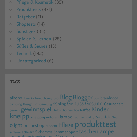
Pflege & Kosmetik
(85)
Produkttests
(471)
Ratgeber
(11)
Shoptests
(14)
Sonstiges
(35)
Spielen & Lernen
(28)
Süßes & Saures
(15)
Technik
(142)
Uncategorized
(6)
TAGS
Blog
Blogger
alkohol
brandnooz
bio
beauty
beleuchtung
box
Gesund
Genuss
frühling
Gesundheit
camping
Design
Entspannung
gewinnspiel
Kinder
Kaffee
gewinn
homeoffice
Herbst
kneipp
lampe
kneippvipautoren
led
Natürlich
nachhaltig
Neu
produkttest
Pflege
olight
onlineshop
outdoor
taschenlampe
Sicherheit
Sommer
Sport
schwarz
schlafen
Technik
test
Vegan
techreview
video
Winter