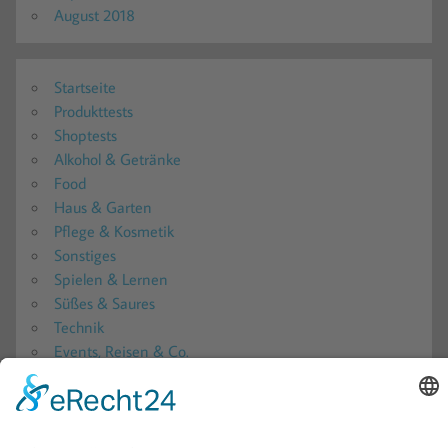
August 2018
Startseite
Produkttests
Shoptests
Alkohol & Getränke
Food
Haus & Garten
Pflege & Kosmetik
Sonstiges
Spielen & Lernen
Süßes & Saures
Technik
Events, Reisen & Co.
Produkttester werden?!
Produkttester werden 2026: Alle aktuellen Produkttests
in der Übersicht
Produkttest-Portale