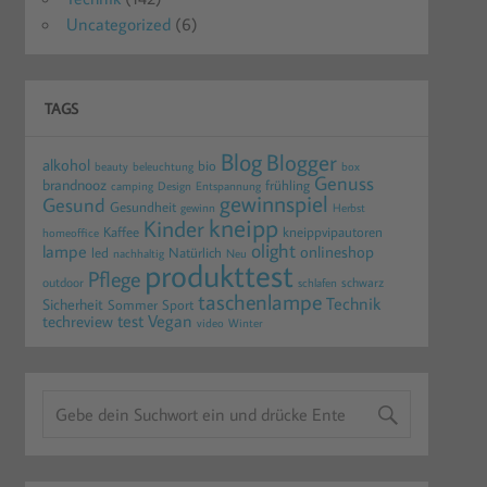
Uncategorized
(6)
TAGS
Blog
Blogger
alkohol
bio
beauty
beleuchtung
box
Genuss
brandnooz
frühling
camping
Design
Entspannung
gewinnspiel
Gesund
Gesundheit
gewinn
Herbst
kneipp
Kinder
Kaffee
kneippvipautoren
homeoffice
olight
lampe
onlineshop
led
Natürlich
nachhaltig
Neu
produkttest
Pflege
outdoor
schwarz
schlafen
taschenlampe
Technik
Sicherheit
Sommer
Sport
test
Vegan
techreview
video
Winter