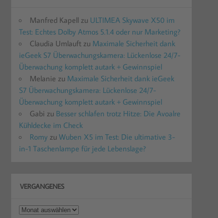
Manfred Kapell
zu
ULTIMEA Skywave X50 im
Test: Echtes Dolby Atmos 5.1.4 oder nur Marketing?
Claudia Umlauft
zu
Maximale Sicherheit dank
ieGeek S7 Überwachungskamera: Lückenlose 24/7-
Überwachung komplett autark + Gewinnspiel
Melanie
zu
Maximale Sicherheit dank ieGeek
S7 Überwachungskamera: Lückenlose 24/7-
Überwachung komplett autark + Gewinnspiel
Gabi
zu
Besser schlafen trotz Hitze: Die Avoalre
Kühldecke im Check
Romy
zu
Wuben X5 im Test: Die ultimative 3-
in-1 Taschenlampe für jede Lebenslage?
VERGANGENES
Vergangenes